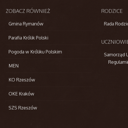
ZOBACZ
RÓWNIEŻ
RODZICE
Gmina Rymanów
Rada Rodz
Parafia Królik Polski
UCZNIOWI
Pogoda w Króliku Polskim
Samorząd U
Regulami
MEN
KO Rzeszów
OKE Kraków
SZS Rzeszów