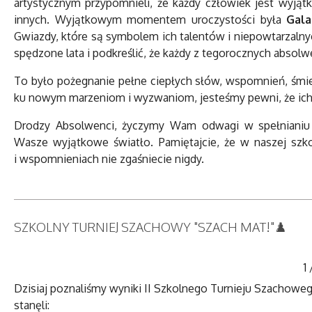
artystycznym przypomnieli, że każdy człowiek jest wyjąt
innych. Wyjątkowym momentem uroczystości była
Gala
Gwiazdy, które są symbolem ich talentów i niepowtarzalny
spędzone lata i podkreślić, że każdy z tegorocznych abso
To było pożegnanie pełne ciepłych słów, wspomnień, śmiec
ku nowym marzeniom i wyzwaniom, jesteśmy pewni, że ich 
Drodzy Absolwenci, życzymy Wam odwagi w spełnianiu m
Wasze wyjątkowe światło. Pamiętajcie, że w naszej szk
i wspomnieniach nie zgaśniecie nigdy.
SZKOLNY TURNIEJ SZACHOWY "SZACH MAT!"♟️
1
Dzisiaj poznaliśmy wyniki II Szkolnego Turnieju Szachow
stanęli: