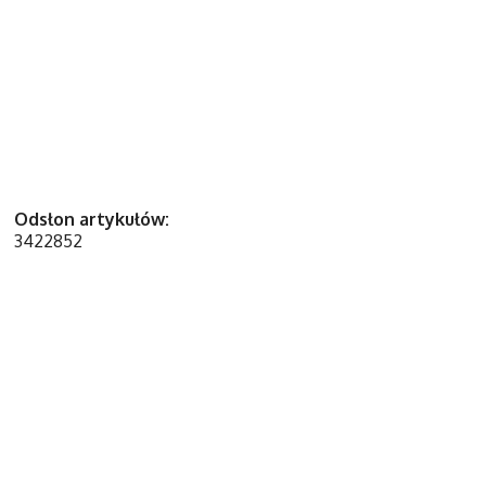
Odsłon artykułów:
3422852