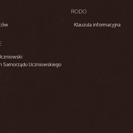
RODO
iców
Klauzula informacyjna
E
czniowski
n Samorządu Uczniowskiego