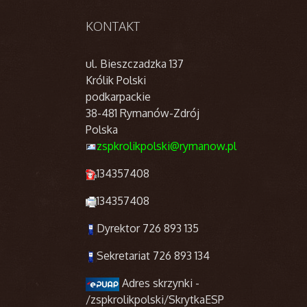
KONTAKT
ul. Bieszczadzka 137
Królik Polski
podkarpackie
38-481 Rymanów-Zdrój
Polska
zspkrolikpolski@rymanow.pl
134357408
134357408
Dyrektor 726 893 135
Sekretariat 726 893 134
Adres skrzynki -
/zspkrolikpolski/SkrytkaESP