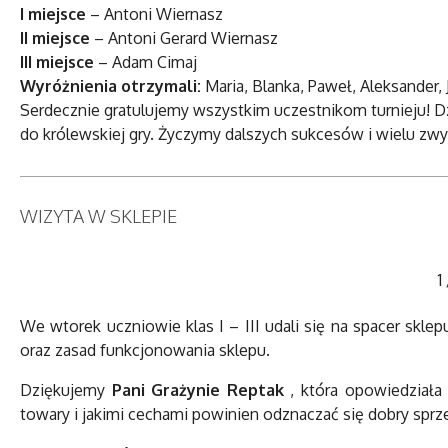
I miejsce
– Antoni Wiernasz
II miejsce
– Antoni Gerard Wiernasz
III miejsce
– Adam Cimaj
Wyróżnienia otrzymali:
Maria, Blanka, Paweł, Aleksander,
Serdecznie gratulujemy wszystkim uczestnikom turnieju! D
do królewskiej gry. Życzymy dalszych sukcesów i wielu zwyc
WIZYTA W SKLEPIE
1
We wtorek uczniowie klas I – III udali się na spacer sk
oraz zasad funkcjonowania sklepu.
Dziękujemy
Pani Grażynie Reptak
, która opowiedziała
towary i jakimi cechami powinien odznaczać się dobry sprz