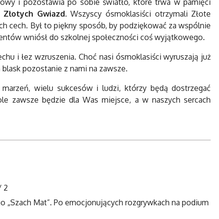
kowy i pozostawia po sobie światło, które trwa w pamięci
 Złotych Gwiazd
. Wszyscy ósmoklasiści otrzymali Złote
ch cech. Był to piękny sposób, by podziękować za wspólnie
lwentów wniósł do szkolnej społeczności coś wyjątkowego.
hu i łez wzruszenia. Choć nasi ósmoklasiści wyruszają już
blask pozostanie z nami na zawsze.
arzeń, wielu sukcesów i ludzi, którzy będą dostrzegać
ole zawsze będzie dla Was miejsce, a w naszych sercach
/
2
ego „Szach Mat”. Po emocjonujących rozgrywkach na podium