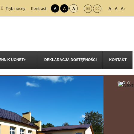
Tryb nocny
Kontrast
A
A
A
A
A
A
-
+
ENNIK UONET+
DEKLARACJA DOSTĘPNOŚCI
KONTAKT