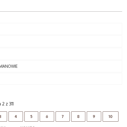
YMANOWIE
 2 z 311
3
4
5
6
7
8
9
10