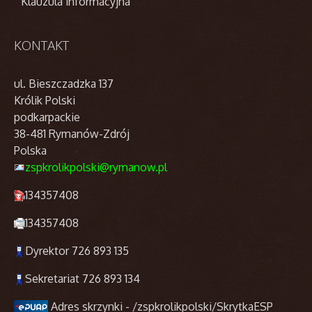
Klauzula informacyjna
KONTAKT
ul. Bieszczadzka 137
Królik Polski
podkarpackie
38-481 Rymanów-Zdrój
Polska
zspkrolikpolski@rymanow.pl
134357408
134357408
Dyrektor 726 893 135
Sekretariat 726 893 134
Adres skrzynki - /zspkrolikpolski/SkrytkaESP