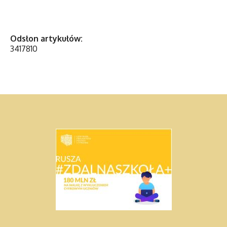
Odsłon artykułów:
3417810