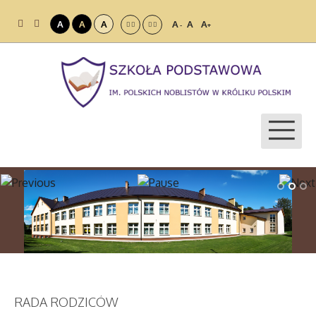
A
A
A
A
A
A
-
+
RADA RODZICÓW