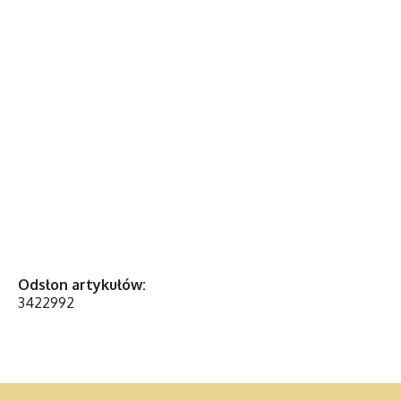
Odsłon artykułów:
3422992