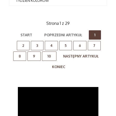
TYDZIEŃ KOLORÓW
Strona 1 z 29
START
POPRZEDNI ARTYKUŁ
1
2
3
4
5
6
7
8
9
10
NASTĘPNY ARTYKUŁ
KONIEC