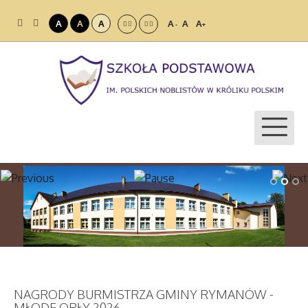
A
A
A
A
A
A
-
+
NAGRODY BURMISTRZA GMINY RYMANÓW -
MŁODE ORŁY 2026