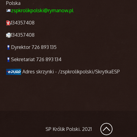
Polska
zspkrolikpolski@rymanow.pl
134357408
134357408
Dyrektor 726 893 135
Sekretariat 726 893 134
Adres skrzynki - /zspkrolikpolski/SkrytkaESP
SP Królik Polski
. 2021